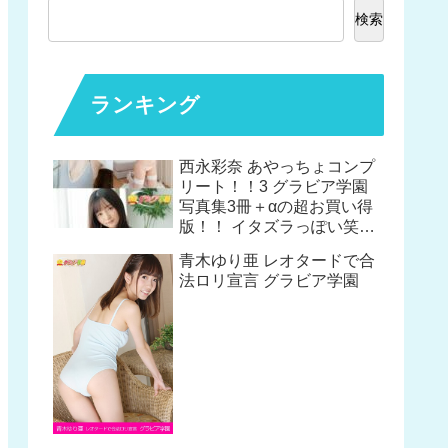
検索
ランキング
西永彩奈 あやっちょコンプ
リート！！3 グラビア学園
写真集3冊＋αの超お買い得
版！！ イタズラっぽい笑顔
は相変わらずだけど大人っ
青木ゆり亜 レオタードで合
ぽい体つきになりました！
法ロリ宣言 グラビア学園