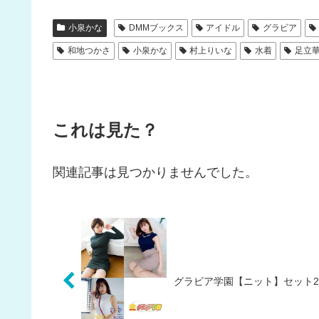
小泉かな
DMMブックス
アイドル
グラビア
和地つかさ
小泉かな
村上りいな
水着
足立
これは見た？
関連記事は見つかりませんでした。
グラビア学園【ニット】セット21