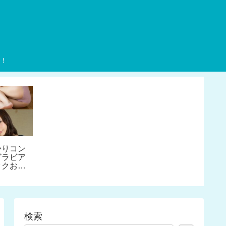
！
かりコン
グラビア
タクお姉
写真集3
い得
検索