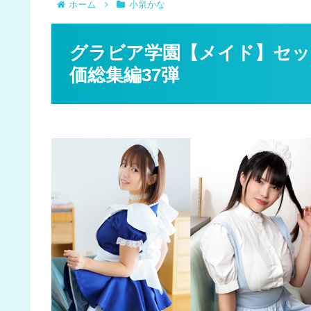
ホーム
小泉かな
グラビア学園【メイド】セット
価総集編37弾