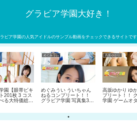
グラビア学園大好き！
ラビア学園の人気アイドルのサンプル動画をチェックできるサイトです
めぐみうい
高坂ゆかり
学園【眼帯ビキ
めぐみうい ういちゃん
高坂ゆかり ゆ
201枚 3 コス
ねるコンプリート！！
プリート！！ 
べる大特価総集
グラビア学園 写真集3冊
学園 ゲームオ
＋αの超お買い得版！！
さんの初々しい
ロリロリお姉さんのエチ
冊＋αの超お買
エチな密室エクササイ
版！！
ズ！？