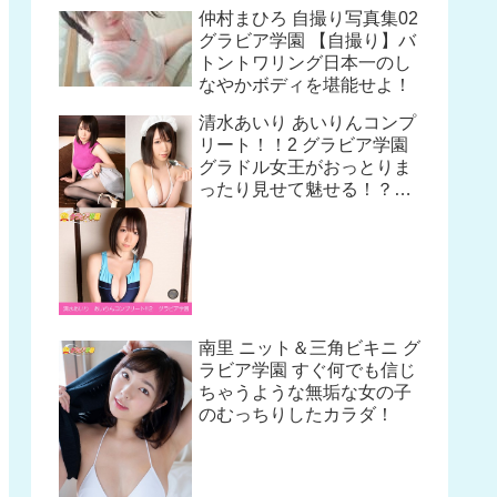
仲村まひろ 自撮り写真集02
グラビア学園 【自撮り】バ
トントワリング日本一のし
なやかボディを堪能せよ！
清水あいり あいりんコンプ
リート！！2 グラビア学園
グラドル女王がおっとりま
ったり見せて魅せる！？写
真集3冊＋αの超お買い得
版！！
南里 ニット＆三角ビキニ グ
ラビア学園 すぐ何でも信じ
ちゃうような無垢な女の子
のむっちりしたカラダ！