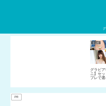
グ
金山睦
グラビア
ニ】セット
プレで選
編 17弾
PR