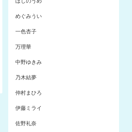
ほしのうめ
めぐみうい
一色杏子
万理華
中野ゆきみ
乃木結夢
仲村まひろ
伊藤ミライ
佐野礼奈