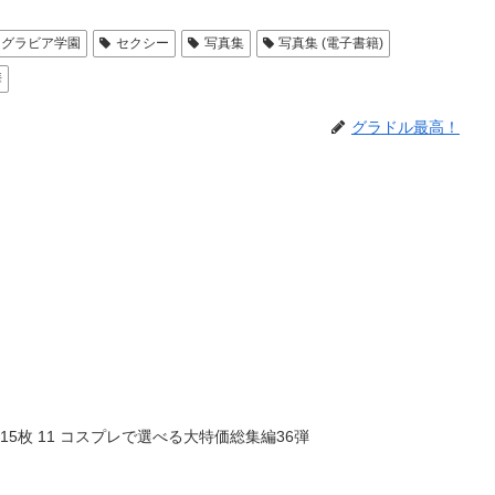
グラビア学園
セクシー
写真集
写真集 (電子書籍)
華
グラドル最高！
5枚 11 コスプレで選べる大特価総集編36弾