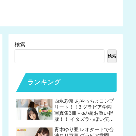
南里 ニ
ニ グラ
でも信
垢な女
たカラ
検索
検索
ランキング
西永彩奈 あやっちょコンプ
リート！！3 グラビア学園
写真集3冊＋αの超お買い得
版！！ イタズラっぽい笑顔
は相変わらずだけど大人っ
青木ゆり亜 レオタードで合
ぽい体つきになりました！
法ロリ宣言 グラビア学園