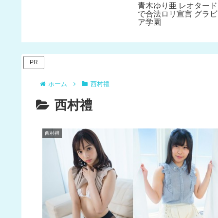
青木ゆり亜 レオタード
で合法ロリ宣言 グラビ
ア学園
PR
ホーム
西村禮
西村禮
西村禮