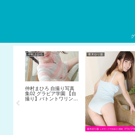
グ
仲村まひろ
青木ゆり亜
眼帯ビキ
仲村まひろ 自撮り写真
 3 コス
集02 グラビア学園 【自
特価総集
撮り】バトントワリング
日本一のしなやかボディ
を堪能せよ！