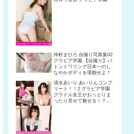
仲村まひろ 自撮り写真集02
グラビア学園 【自撮り】バ
トントワリング日本一のし
なやかボディを堪能せよ！
清水あいり あいりんコンプ
リート！！2 グラビア学園
グラドル女王がおっとりま
ったり見せて魅せる！？写
真集3冊＋αの超お買い得
版！！