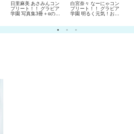
日里麻美 あさみんコン
白宮奈々 なーにゃコン
プリート！！ グラビア
プリート！！ グラビア
学園 写真集3冊＋αの超
学園 明るく元気！お上
お買い得版！！35歳の
品でも、カラダは大人な
可愛らしいHカップ爆乳
んだよね！写真集3冊＋
に溺れたい！
αの超お買い得版！！