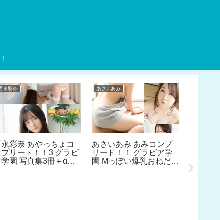
！
西永彩奈
あさいあみ
南里
西永彩奈 あやっちょコ
あさいあみ あみコンプ
ンプリート！！3 グラビ
リート！！ グラビア学
ア学園 写真集3冊＋αの
園 Mっぽい爆乳おねだり
超お買い得版！！ イタ
写真集4冊＋αの超お買
ズラっぽい笑顔は相変わ
い得版！！
らずだけど大人っぽい体
つきになりました！