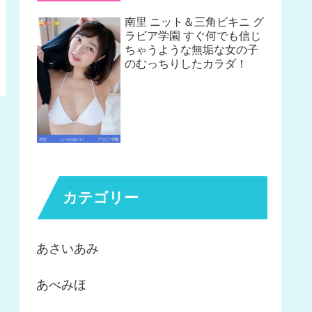
南里 ニット＆三角ビキニ グ
ラビア学園 すぐ何でも信じ
ちゃうような無垢な女の子
のむっちりしたカラダ！
カテゴリー
あさいあみ
あべみほ