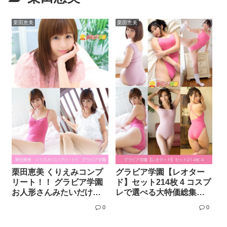
栗田恵美
栗田恵美
栗田恵美 くりえみコンプ
グラビア学園【レオター
リート！！ グラビア学園
ド】セット214枚 4 コスプ
お人形さんみたいだけど
レで選べる大特価総集編
体はエッチな写真集3冊＋
26弾
0
0
αの超お買い得版！！