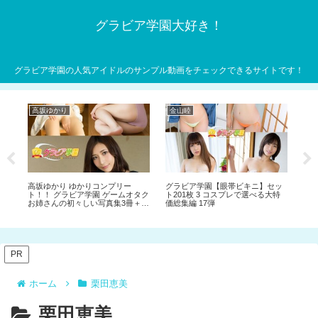
グラビア学園大好き！
グラビア学園の人気アイドルのサンプル動画をチェックできるサイトです！
高坂ゆかり
金山睦
め
33
高坂ゆかり ゆかりコンプリー
グラビア学園【眼帯ビキニ】セッ
めぐ
総集
ト！！ グラビア学園 ゲームオタク
ト201枚 3 コスプレで選べる大特
リー
お姉さんの初々しい写真集3冊＋α
価総集編 17弾
冊
の超お買い得版！！
お
サ
PR
ホーム
栗田恵美
栗田恵美