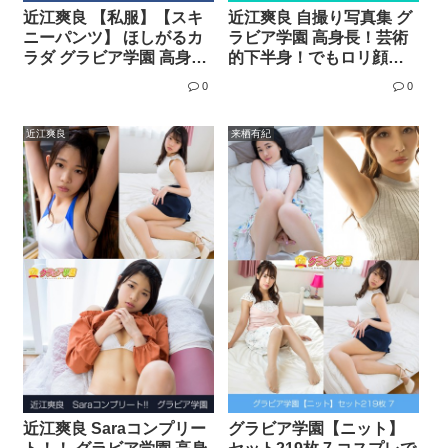
近江爽良 【私服】【スキ
近江爽良 自撮り写真集 グ
ニーパンツ】 ほしがるカ
ラビア学園 高身長！芸術
ラダ グラビア学園 高身
的下半身！でもロリ顔の
長！芸術的下半身！でも
自撮り写真集！
0
0
ロリ顔なんだなあ…
近江爽良
来栖有紀
近江爽良 Saraコンプリー
グラビア学園【ニット】