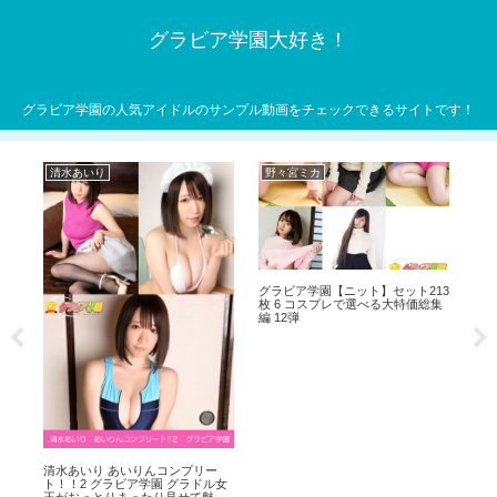
グラビア学園大好き！
グラビア学園の人気アイドルのサンプル動画をチェックできるサイトです！
清水あいり
野々宮ミカ
麻
リー
グラビア学園【ニット】セット213
＋α
枚 6 コスプレで選べる大特価総集
もカ
編 12弾
す
清水あいり あいりんコンプリー
麻亜
ト！！2 グラビア学園 グラドル女
【
王がおっとりまったり見せて魅せ
レ