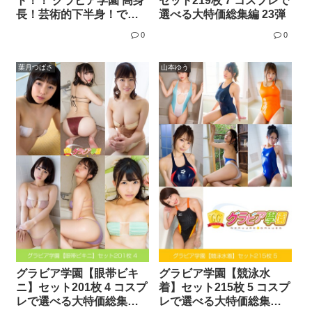
ト！！ グラビア学園 高身
セット219枚 7 コスプレで
長！芸術的下半身！でも
選べる大特価総集編 23弾
ロリ顔の写真集3冊＋αの
0
0
超お買い得版！！
葉月つばさ
山本ゆう
グラビア学園【眼帯ビキ
グラビア学園【競泳水
ニ】セット201枚 4 コスプ
着】セット215枚 5 コスプ
レで選べる大特価総集編
レで選べる大特価総集編