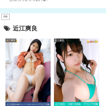
る！？写真集3冊＋αの超お買い得
版！！
PR
近江爽良
近江爽良
近江爽良